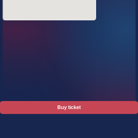
・顔写真付き学生証※在学中に限る
■上記をお持ちではない方は、以下の中から２点以上ご用意
ください。
・被保険者証
（国民健康保険、健康保険、後期高齢者医療、介護保険、共
済組合）
・年金手帳または基礎年金番号通知書
・住民票の写し
・戸籍謄本
Buy ticket
・母子健康手帳
Support
Terms
Privacy policy
Legal notice
・印鑑登録証明書
Ticket resale notice
・国または地方公共団体が発行した資格証明書