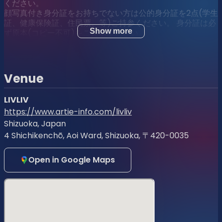
ください。
顔写真付き身分証をお持ちでない方は公的身分証を2点(学生
証、健康保険証、住⺠票、等)ご持参ください。 身分証は必
Show more
ず原本(コピー不可)をご提示ください。
◎本人確認書類について
・運転免許証
Venue
・パスポート
LIVLIV
https://www.artie-info.com/livliv
・顔写真付き住民基本台帳カード（住基カード）
Shizuoka, Japan
※有効期限内のもの 2025 年 12 月 28 日まで
4 Shichikenchō, Aoi Ward, Shizuoka, 〒420-0035
・在留カードまたは外国人登録証明書
Open in Google Maps
・特別永住者証明書
・官公庁が顔写真を貼付した各種福祉手帳（身体障害者手帳
など）
・個人番号カード／マイナンバーカード（通知カードは不
可）