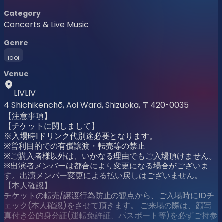
Category
Concerts & Live Music
Genre
Idol
Venue
LIVLIV
4 Shichikenchō, Aoi Ward, Shizuoka, 〒420-0035
【注意事項】
【チケットに関しまして】
※入場時1ドリンク代別途必要となります。
※営利目的での有償譲渡・転売等の禁止
※ご購入者様以外は、いかなる理由でもご入場頂けません。
※出演者メンバーは都合により変更になる場合がございま
す。出演メンバー変更による払い戻しはございません。
【本人確認】
チケットの転売/譲渡行為防止の観点から、ご入場時にIDチ
ェック(本人確認)をさせて頂きます。 ご来場の際は、顔写
真付き公的身分証(運転免許証、パスポート等)を必ずご持参