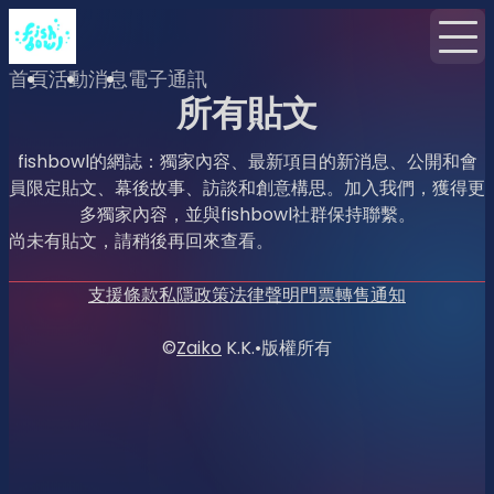
首頁
活動
消息
電子通訊
所有貼文
fishbowl的網誌：獨家內容、最新項目的新消息、公開和會
員限定貼文、幕後故事、訪談和創意構思。加入我們，獲得更
多獨家內容，並與fishbowl社群保持聯繫。
尚未有貼文，請稍後再回來查看。
支援
條款
私隱政策
法律聲明
門票轉售通知
©
Zaiko
K.K.
•
版權所有